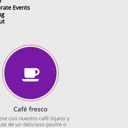
U
rate Events
ng
ut

Café fresco
ese con nuestro café lojano y
ute de un delicioso postre o