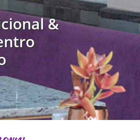
cional &
entro
o