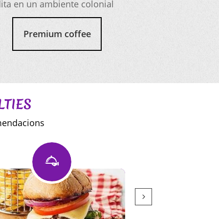
ita en un ambiente colonial
Premium coffee
ES
dacions

