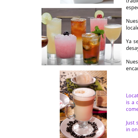
trad
espec
Nues
local
Ya se
desay
Nues
encan
Locat
is a 
come
Just 
in on