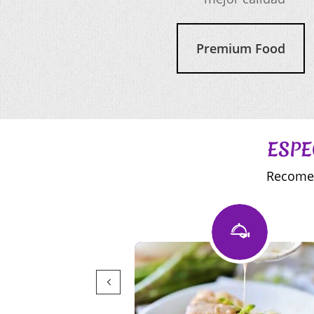
Premium Food
ESPE
Reco

