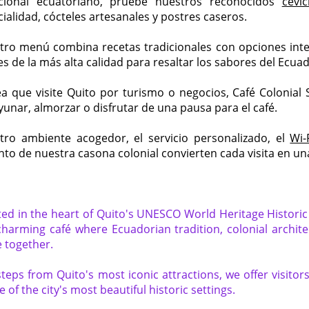
icional ecuatoriano, pruebe nuestros reconocidos
cevi
ialidad, cócteles artesanales y postres caseros.
tro menú combina recetas tradicionales con opciones inte
es de la más alta calidad para resaltar los sabores del Ecuad
a que visite Quito por turismo o negocios, Café Colonial 
unar, almorzar o disfrutar de una pausa para el café.
tro ambiente acogedor, el servicio personalizado, el
Wi-
to de nuestra casona colonial convierten cada visita en un
ed in the heart of Quito's UNESCO World Heritage Historic
charming café where Ecuadorian tradition, colonial archite
 together.
steps from Quito's most iconic attractions, we offer visito
e of the city's most beautiful historic settings.