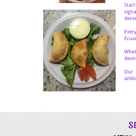
Start
sign
desse
Every
Ecuad
Whet
desti
Our 
ambia