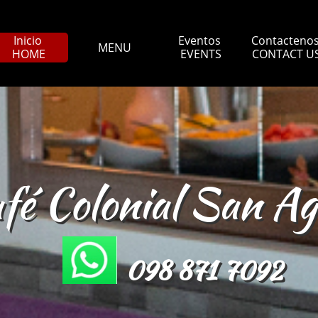
Inicio 
Eventos 
Contactenos
MENU
HOME
EVENTS
CONTACT U
fé Colonial San A
098 871 7092