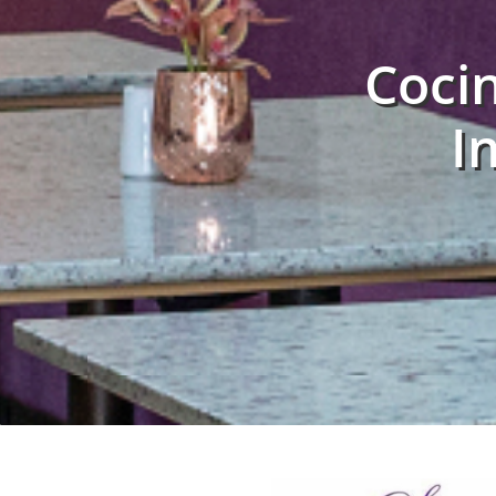
Cocin
I