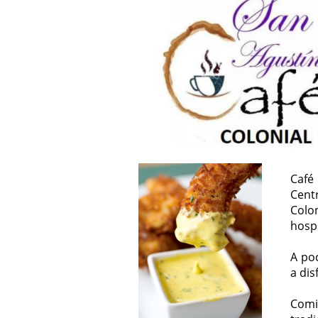
Café
Cent
Colon
hospi
A poc
a dis
Comi